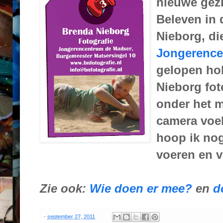
nieuwe gezi
Beleven in 
Nieborg, di
Jongerence
gelopen hob
Nieborg fot
onder het m
camera voel
hoop ik nog
voeren en v
Zie ook:
Wie doen er mee?
en
d
-
september 27, 2011