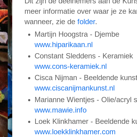
Dit zijn de deelnemers aan de Kun
meer informatie over waar je ze k
wanneer, zie de
folder
.
Martijn Hoogstra - Djembe
www.hiparikaan.nl
Constant Sleddens - Keramiek
www.cons-keramiek.nl
Cisca Nijman - Beeldende kuns
www.ciscanijmankunst.nl
Marianne Wientjes - Olie/acryl 
www.mawie.info
Loek Klinkhamer - Beeldende k
www.loekklinkhamer.com