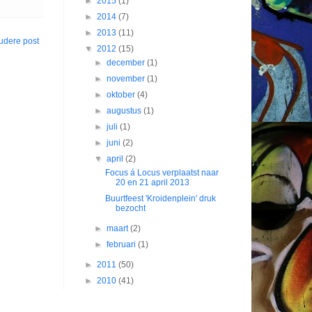
►
2015
(1)
►
2014
(7)
►
2013
(11)
udere post
▼
2012
(15)
►
december
(1)
►
november
(1)
►
oktober
(4)
►
augustus
(1)
►
juli
(1)
►
juni
(2)
▼
april
(2)
Focus á Locus verplaatst naar
20 en 21 april 2013
Buurtfeest 'Kroidenplein' druk
bezocht
►
maart
(2)
►
februari
(1)
►
2011
(50)
►
2010
(41)