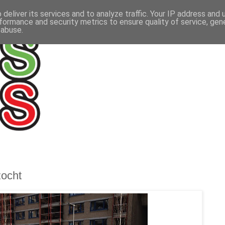
deliver its services and to analyze traffic. Your IP address and
formance and security metrics to ensure quality of service, ge
 abuse.
zocht