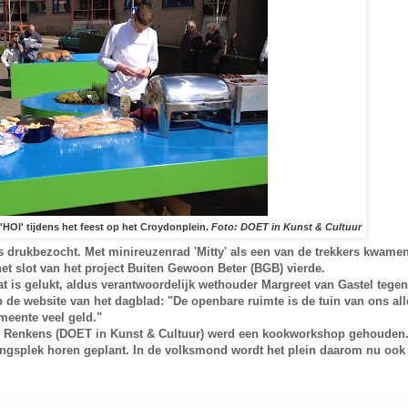
HOI' tijdens het feest op het Croydonplein.
Foto: DOET in Kunst & Cultuur
s drukbezocht. Met minireuzenrad 'Mitty' als een van de trekkers kwamen
t slot van het project Buiten Gewoon Beter (BGB) vierde.
t is gelukt, aldus verantwoordelijk wethouder Margreet van Gastel tege
op de website van het dagblad: "De openbare ruimte is de tuin van ons al
meente veel geld."
an Renkens (DOET in Kunst & Cultuur) werd een kookworkshop gehouden
ingsplek horen geplant. In de volksmond wordt het plein daarom nu ook 