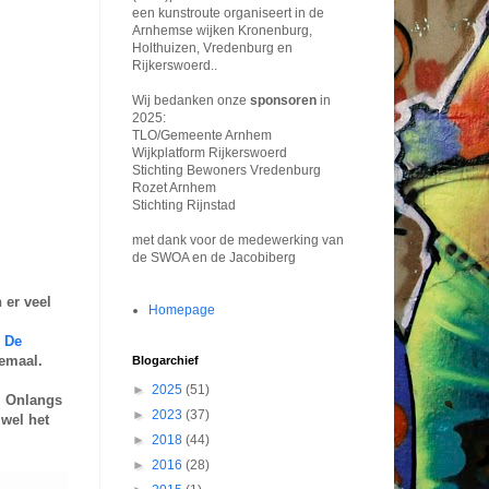
een kunstroute organiseert in de
Arnhemse wijken Kronenburg,
Holthuizen, Vredenburg en
Rijkerswoerd..
Wij bedanken onze
sponsoren
in
2025:
TLO/Gemeente Arnhem
Wijkplatform Rijkerswoerd
Stichting Bewoners Vredenburg
Rozet Arnhem
Stichting Rijnstad
met dank voor de medewerking van
de SWOA en de Jacobiberg
 er veel
Homepage
n
De
lemaal.
Blogarchief
►
2025
(51)
. Onlangs
►
2023
(37)
wel het
►
2018
(44)
►
2016
(28)