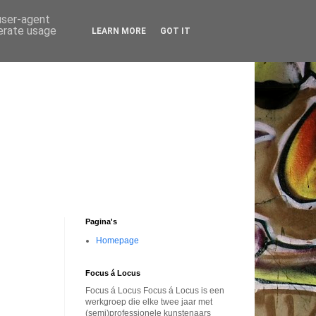
 user-agent
nerate usage
LEARN MORE
GOT IT
Pagina's
Homepage
Focus á Locus
Focus á Locus Focus á Locus is een
werkgroep die elke twee jaar met
(semi)professionele kunstenaars